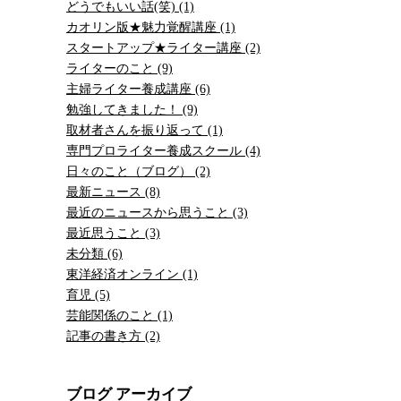
どうでもいい話(笑) (1)
カオリン版★魅力覚醒講座 (1)
スタートアップ★ライター講座 (2)
ライターのこと (9)
主婦ライター養成講座 (6)
勉強してきました！ (9)
取材者さんを振り返って (1)
専門プロライター養成スクール (4)
日々のこと（ブログ） (2)
最新ニュース (8)
最近のニュースから思うこと (3)
最近思うこと (3)
未分類 (6)
東洋経済オンライン (1)
育児 (5)
芸能関係のこと (1)
記事の書き方 (2)
ブログ アーカイブ