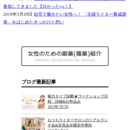
参加してきました【分かったyo！】
2019年5月29日
自宅で働きたい女性へ！ 「主婦ライター養成講
座」をはじめたきっかけと想い
ブログ最新記事
魅力タイプ診断★ワークショップ日
程、詳細&お申込み
2025年7月7日
おうちライターサロンのリアルラン
チ会&交流会＠横浜中華街