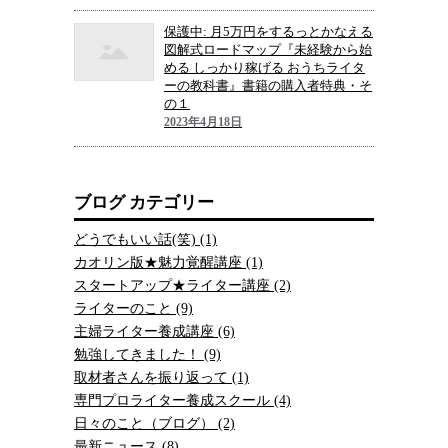
保護中: 月5万円をするっとかなえる
図解式ロードマップ『未経験から始
める しっかり稼げる おうちライタ
ーの教科書』書籍の購入者特典・そ
の１
2023年4月18日
ブログ カテゴリー
どうでもいい話(笑) (1)
カオリン版★魅力覚醒講座 (1)
スタートアップ★ライター講座 (2)
ライターのこと (9)
主婦ライター養成講座 (6)
勉強してきました！ (9)
取材者さんを振り返って (1)
専門プロライター養成スクール (4)
日々のこと（ブログ） (2)
最新ニュース (8)