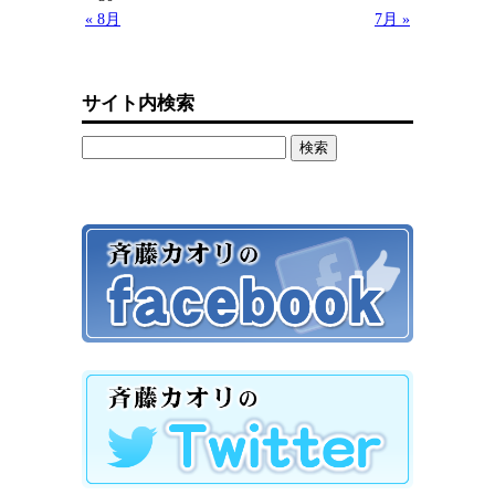
« 8月
7月 »
サイト内検索
検
索: