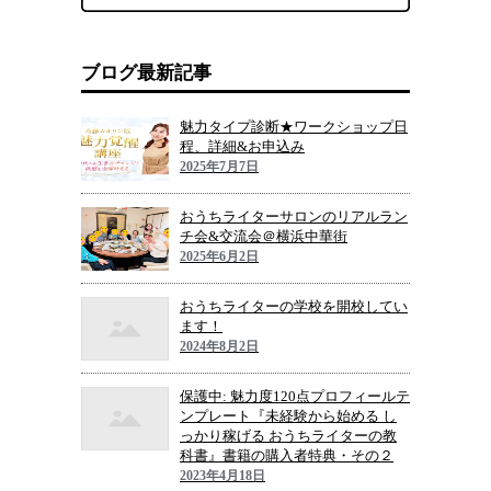
ブログ最新記事
魅力タイプ診断★ワークショップ日
程、詳細&お申込み
2025年7月7日
おうちライターサロンのリアルラン
チ会&交流会＠横浜中華街
2025年6月2日
おうちライターの学校を開校してい
ます！
2024年8月2日
保護中: 魅力度120点プロフィールテ
ンプレート『未経験から始める し
っかり稼げる おうちライターの教
科書』書籍の購入者特典・その２
2023年4月18日