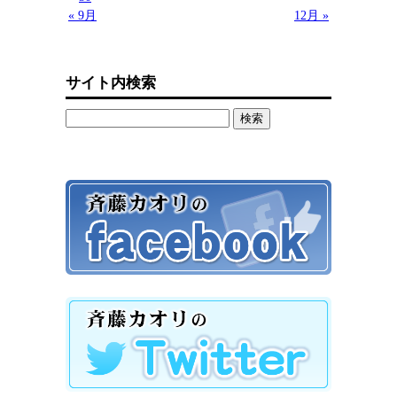
« 9月
12月 »
サイト内検索
検
索: