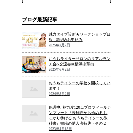
ブログ最新記事
魅力タイプ診断★ワークショップ日
程、詳細&お申込み
2025年7月7日
おうちライターサロンのリアルラン
チ会&交流会＠横浜中華街
2025年6月2日
おうちライターの学校を開校してい
ます！
2024年8月2日
保護中: 魅力度120点プロフィールテ
ンプレート『未経験から始める し
っかり稼げる おうちライターの教
科書』書籍の購入者特典・その２
2023年4月18日