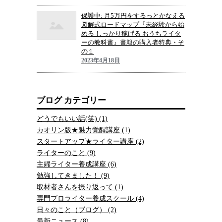
保護中: 月5万円をするっとかなえる
図解式ロードマップ『未経験から始
める しっかり稼げる おうちライタ
ーの教科書』書籍の購入者特典・そ
の１
2023年4月18日
ブログ カテゴリー
どうでもいい話(笑) (1)
カオリン版★魅力覚醒講座 (1)
スタートアップ★ライター講座 (2)
ライターのこと (9)
主婦ライター養成講座 (6)
勉強してきました！ (9)
取材者さんを振り返って (1)
専門プロライター養成スクール (4)
日々のこと（ブログ） (2)
最新ニュース (8)